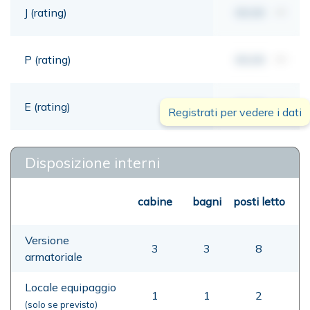
J (rating)
00,00
mt
P (rating)
00,00
mt
E (rating)
00,00
mt
Registrati per vedere i dati
Disposizione interni
cabine
bagni
posti letto
Versione
3
3
8
armatoriale
Locale equipaggio
1
1
2
(solo se previsto)