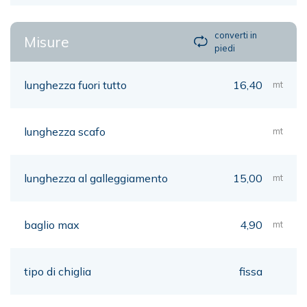
converti in
Misure
piedi
lunghezza fuori tutto
16,40
mt
lunghezza scafo
mt
lunghezza al galleggiamento
15,00
mt
baglio max
4,90
mt
tipo di chiglia
fissa