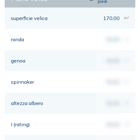
piedi
superficie velica
170,00
m²
randa
00,00
m²
genoa
00,00
m²
spinnaker
00,00
m²
altezza albero
00,00
mt
I (rating)
00,00
mt