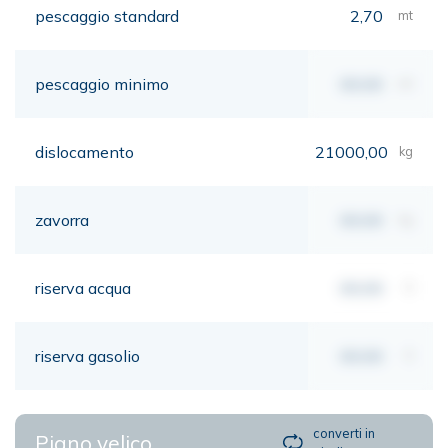
pescaggio standard
2,70
mt
pescaggio minimo
00,00
mt
dislocamento
21000,00
kg
zavorra
00,00
kg
riserva acqua
00,00
lt
riserva gasolio
00,00
lt
converti in
Piano velico