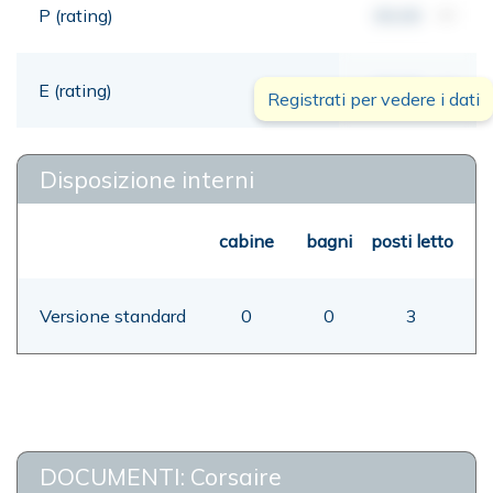
P (rating)
00,00
mt
E (rating)
00,00
mt
Registrati per vedere i dati
Disposizione interni
cabine
bagni
posti letto
Versione standard
0
0
3
DOCUMENTI: Corsaire