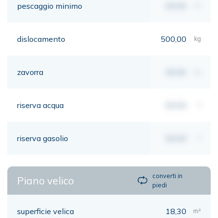
pescaggio minimo
00,00
mt
dislocamento
500,00
kg
zavorra
00,00
kg
riserva acqua
00,00
lt
riserva gasolio
00,00
lt
converti in
Piano velico
piedi
superficie velica
18,30
m²