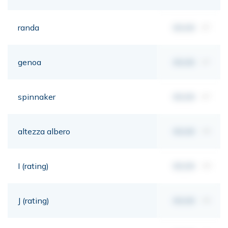
randa
00,00
m²
genoa
00,00
m²
spinnaker
00,00
m²
altezza albero
00,00
mt
I (rating)
00,00
mt
J (rating)
00,00
mt