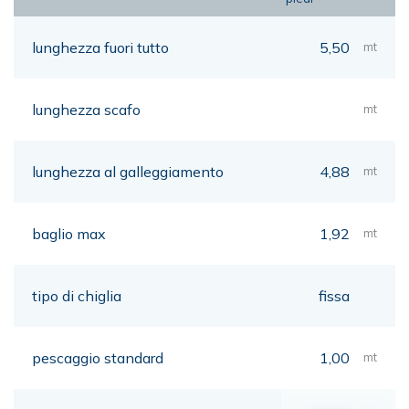
lunghezza fuori tutto
5,50
mt
lunghezza scafo
mt
lunghezza al galleggiamento
4,88
mt
baglio max
1,92
mt
tipo di chiglia
fissa
pescaggio standard
1,00
mt