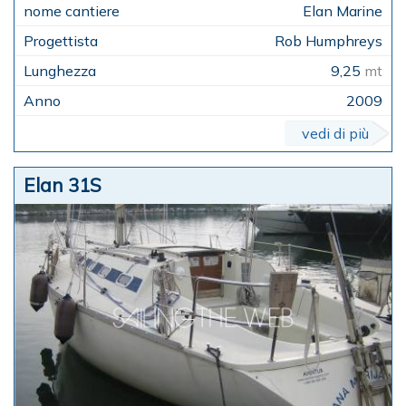
Elan Marine
Rob Humphreys
9,25
mt
2009
vedi di più
Elan 31S