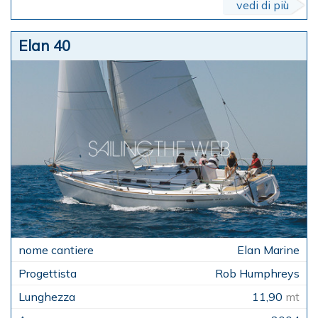
vedi di più
Elan 40
Elan Marine
Rob Humphreys
11,90
mt