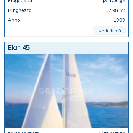
J&J Design
12,98
mt
1989
vedi di più
Elan 45
Elan Marine