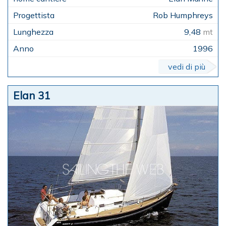
Rob Humphreys
9,48
mt
1996
vedi di più
Elan 31