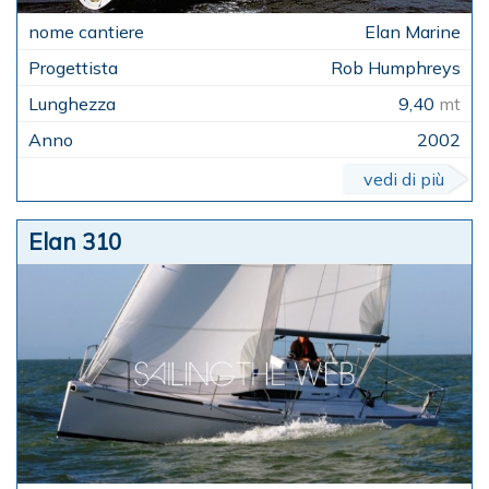
Elan Marine
Rob Humphreys
9,40
mt
2002
vedi di più
Elan 310