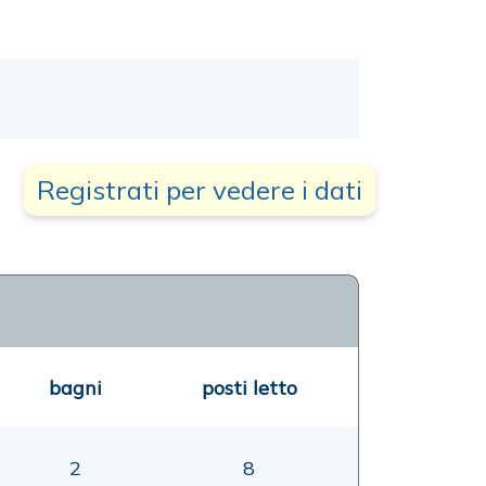
Registrati per vedere i dati
bagni
posti letto
2
8