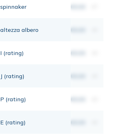
spinnaker
00,00
m²
altezza albero
00,00
mt
I (rating)
00,00
mt
J (rating)
00,00
mt
P (rating)
00,00
mt
E (rating)
00,00
mt