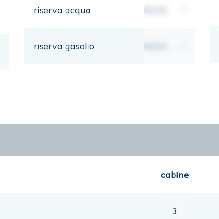
riserva acqua
00,00
lt
riserva gasolio
00,00
lt
cabine
3