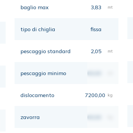
baglio max
3,83
mt
tipo di chiglia
fissa
pescaggio standard
2,05
mt
pescaggio minimo
00,00
mt
dislocamento
7200,00
kg
zavorra
00,00
kg