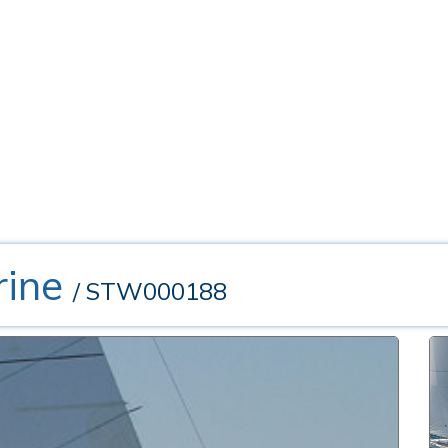
rine
/ STW000188