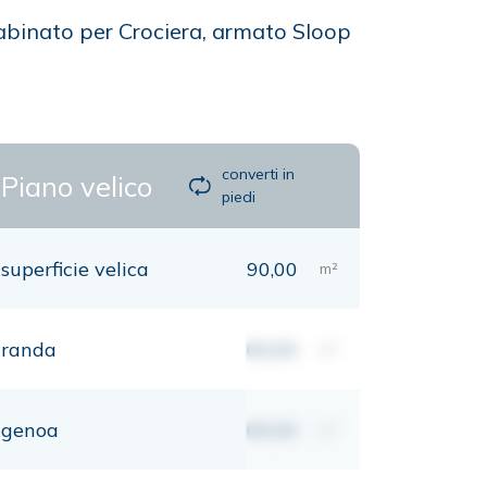
abinato per Crociera, armato Sloop
converti in
Piano velico
piedi
superficie velica
90,00
m²
randa
00,00
m²
genoa
00,00
m²