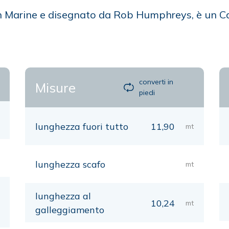
lan Marine e disegnato da Rob Humphreys, è un C
converti in
Misure
piedi
lunghezza fuori tutto
11,90
mt
lunghezza scafo
mt
lunghezza al
10,24
mt
galleggiamento