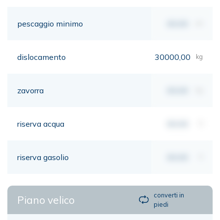
pescaggio minimo
00,00
mt
dislocamento
30000,00
kg
zavorra
00,00
kg
riserva acqua
00,00
lt
riserva gasolio
00,00
lt
converti in
Piano velico
piedi