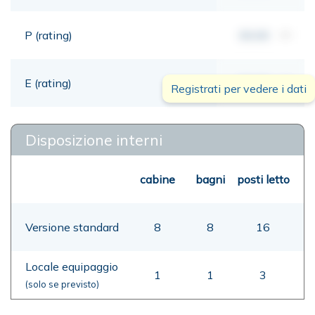
P (rating)
00,00
mt
E (rating)
00,00
mt
Registrati per vedere i dati
Disposizione interni
cabine
bagni
posti letto
Versione standard
8
8
16
Locale equipaggio
1
1
3
(solo se previsto)