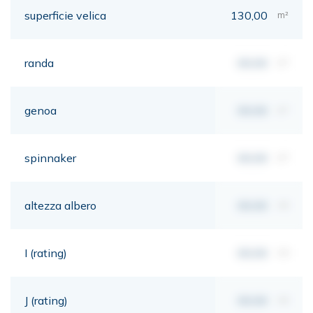
superficie velica
130,00
m²
randa
00,00
m²
genoa
00,00
m²
spinnaker
00,00
m²
altezza albero
00,00
mt
I (rating)
00,00
mt
J (rating)
00,00
mt