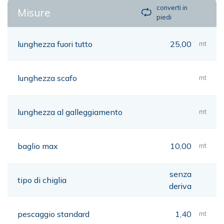
converti in
Misure
piedi
lunghezza fuori tutto
25,00
mt
lunghezza scafo
mt
lunghezza al galleggiamento
mt
baglio max
10,00
mt
senza
tipo di chiglia
deriva
pescaggio standard
1,40
mt