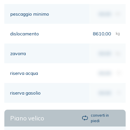
pescaggio minimo
00,00
mt
dislocamento
8610,00
kg
zavorra
00,00
kg
riserva acqua
00,00
lt
riserva gasolio
00,00
lt
converti in
Piano velico
piedi