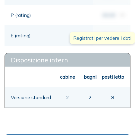
P (rating)
00,00
mt
E (rating)
00,00
mt
Registrati per vedere i dati
Disposizione interni
cabine
bagni
posti letto
Versione standard
2
2
8