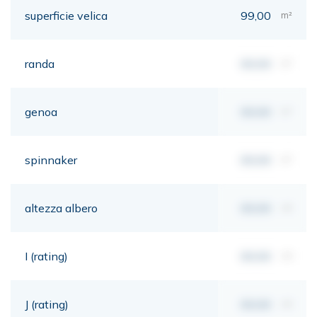
superficie velica
99,00
m²
randa
00,00
m²
genoa
00,00
m²
spinnaker
00,00
m²
altezza albero
00,00
mt
I (rating)
00,00
mt
J (rating)
00,00
mt