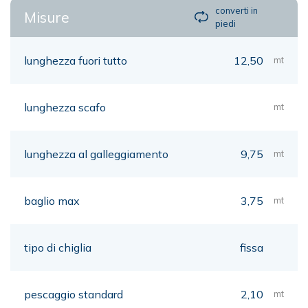
converti in
Misure
piedi
lunghezza fuori tutto
12,50
mt
lunghezza scafo
mt
lunghezza al galleggiamento
9,75
mt
baglio max
3,75
mt
tipo di chiglia
fissa
pescaggio standard
2,10
mt