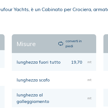
Dufour Yachts, è un Cabinato per Crociera, armat
converti in
Misure
piedi
lunghezza fuori tutto
19,70
mt
lunghezza scafo
mt
lunghezza al
mt
galleggiamento