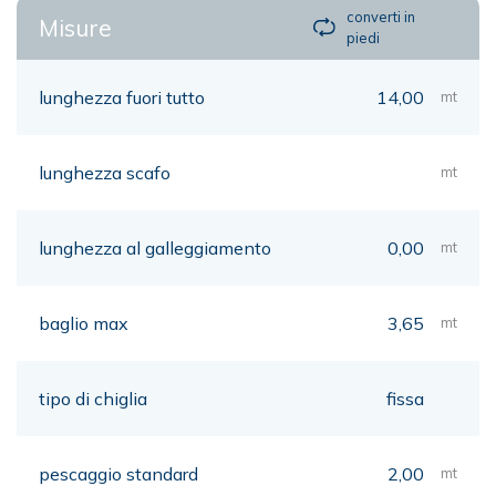
converti in
Misure
piedi
lunghezza fuori tutto
14,00
mt
lunghezza scafo
mt
lunghezza al galleggiamento
0,00
mt
baglio max
3,65
mt
tipo di chiglia
fissa
pescaggio standard
2,00
mt