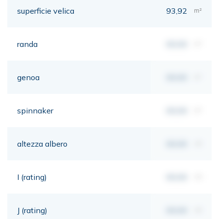
superficie velica
93,92
m²
randa
00,00
m²
genoa
00,00
m²
spinnaker
00,00
m²
altezza albero
00,00
mt
I (rating)
00,00
mt
J (rating)
00,00
mt