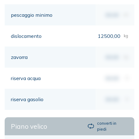
pescaggio minimo
00,00
mt
dislocamento
12500,00
kg
zavorra
00,00
kg
riserva acqua
00,00
lt
riserva gasolio
00,00
lt
converti in
Piano velico
piedi