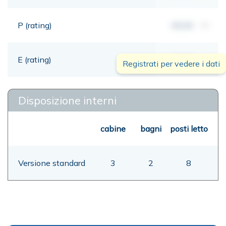
P (rating)
00,00
mt
E (rating)
00,00
mt
Registrati per vedere i dati
Disposizione interni
cabine
bagni
posti letto
Versione standard
3
2
8