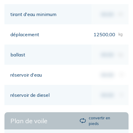
tirant d'eau minimum
00,00
mt
déplacement
12500,00
kg
ballast
00,00
kg
réservoir d'eau
00,00
lt
réservoir de diesel
00,00
lt
convertir en
Plan de voile
pieds