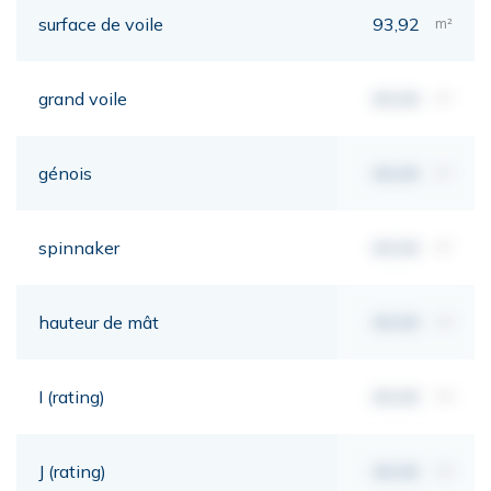
surface de voile
93,92
m²
grand voile
00,00
m²
génois
00,00
m²
spinnaker
00,00
m²
hauteur de mât
00,00
mt
I (rating)
00,00
mt
J (rating)
00,00
mt