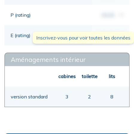
P (rating)
00,00
mt
E (rating)
00,00
mt
Inscrivez-vous pour voir toutes les données
Aménagements intérieur
cabines
toilette
lits
version standard
3
2
8