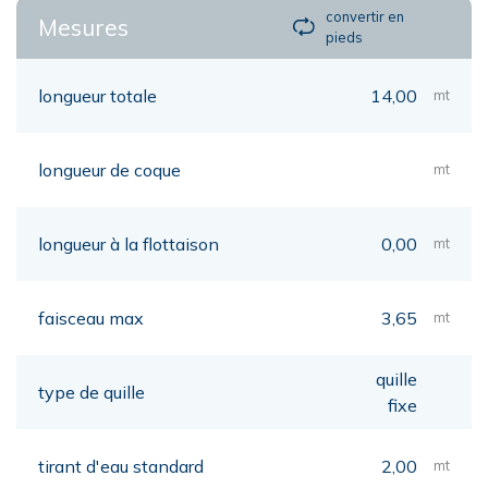
convertir en
Mesures
pieds
longueur totale
14,00
mt
longueur de coque
mt
longueur à la flottaison
0,00
mt
faisceau max
3,65
mt
quille
type de quille
fixe
tirant d'eau standard
2,00
mt