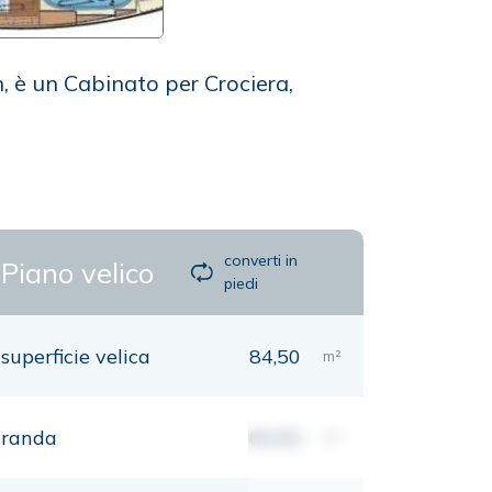
, è un Cabinato per Crociera,
converti in
Piano velico
piedi
superficie velica
84,50
m²
randa
00,00
m²