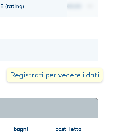
E (rating)
00,00
mt
Registrati per vedere i dati
bagni
posti letto