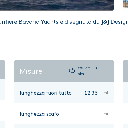
cantiere Bavaria Yachts e disegnato da J&J Design
converti in
Misure
piedi
lunghezza fuori tutto
12,35
mt
lunghezza scafo
mt