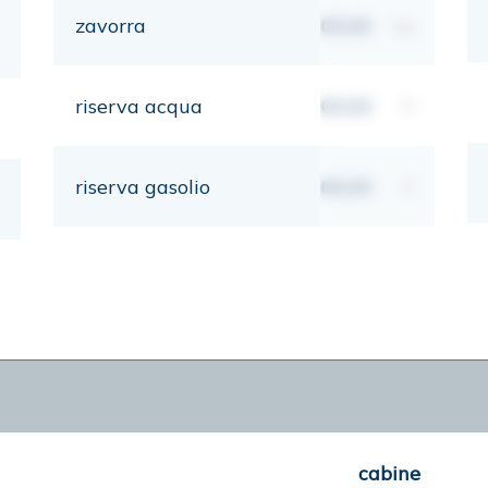
zavorra
00,00
kg
riserva acqua
00,00
lt
riserva gasolio
00,00
lt
cabine