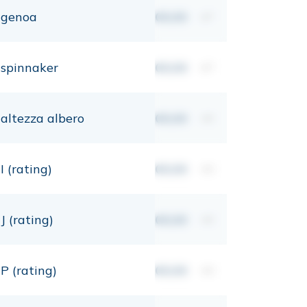
genoa
00,00
m²
spinnaker
00,00
m²
altezza albero
00,00
mt
I (rating)
00,00
mt
J (rating)
00,00
mt
P (rating)
00,00
mt