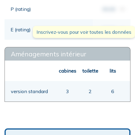
P (rating)
00,00
mt
E (rating)
00,00
mt
Inscrivez-vous pour voir toutes les données
Aménagements intérieur
cabines
toilette
lits
version standard
3
2
6