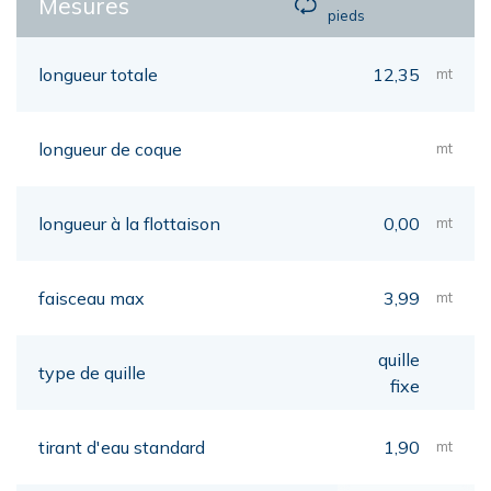
Mesures
pieds
longueur totale
12,35
mt
longueur de coque
mt
longueur à la flottaison
0,00
mt
faisceau max
3,99
mt
quille
type de quille
fixe
tirant d'eau standard
1,90
mt