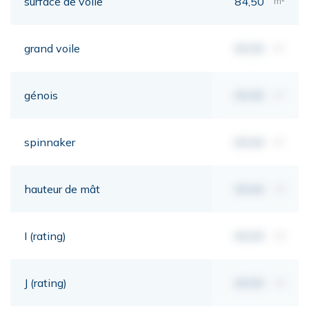
surface de voile
84,50
m²
grand voile
00,00
m²
génois
00,00
m²
spinnaker
00,00
m²
hauteur de mât
00,00
mt
I (rating)
00,00
mt
J (rating)
00,00
mt