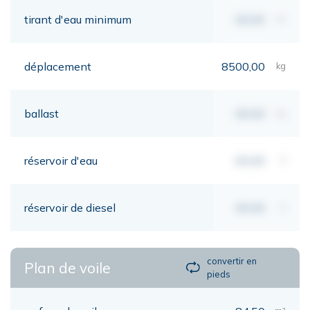
tirant d'eau minimum
00,00
mt
déplacement
8500,00
kg
ballast
00,00
kg
réservoir d'eau
00,00
lt
réservoir de diesel
00,00
lt
convertir en
Plan de voile
pieds