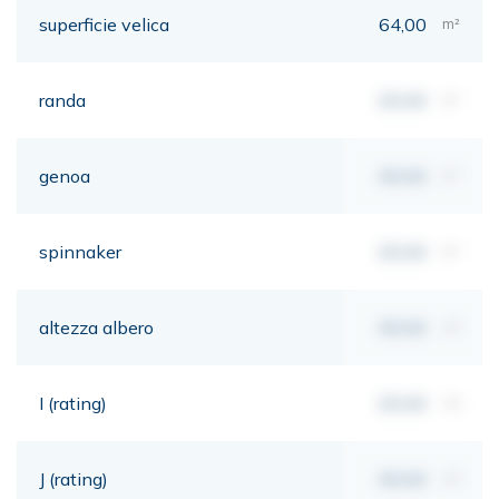
superficie velica
64,00
m²
randa
00,00
m²
genoa
00,00
m²
spinnaker
00,00
m²
altezza albero
00,00
mt
I (rating)
00,00
mt
J (rating)
00,00
mt