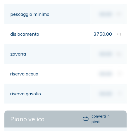
pescaggio minimo
00,00
mt
dislocamento
3750,00
kg
zavorra
00,00
kg
riserva acqua
00,00
lt
riserva gasolio
00,00
lt
converti in
Piano velico
piedi