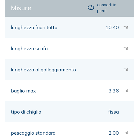
converti in
Misure
piedi
lunghezza fuori tutto
10,40
mt
lunghezza scafo
mt
lunghezza al galleggiamento
mt
baglio max
3,36
mt
tipo di chiglia
fissa
pescaggio standard
2,00
mt