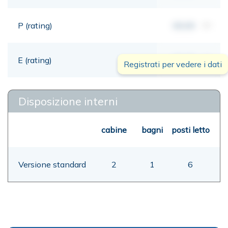
P (rating)
00,00
mt
E (rating)
00,00
mt
Registrati per vedere i dati
Disposizione interni
cabine
bagni
posti letto
Versione standard
2
1
6