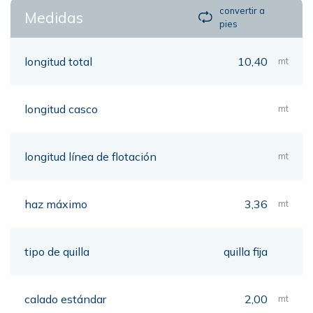
convertir a
Medidas
pies
longitud total
10,40
mt
longitud casco
mt
longitud línea de flotación
mt
haz máximo
3,36
mt
tipo de quilla
quilla fija
calado estándar
2,00
mt