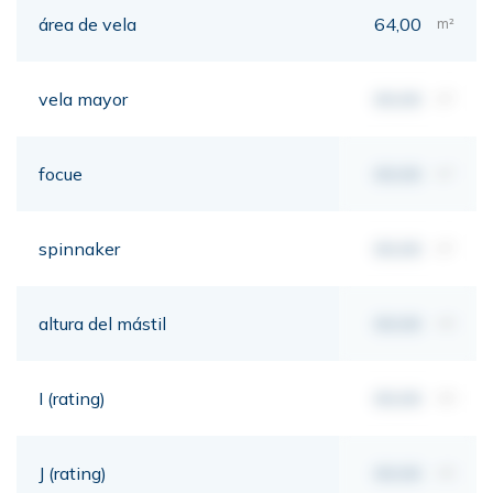
área de vela
64,00
m²
vela mayor
00,00
m²
focue
00,00
m²
spinnaker
00,00
m²
altura del mástil
00,00
mt
I (rating)
00,00
mt
J (rating)
00,00
mt