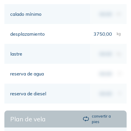
calado mínimo
00,00
mt
desplazamiento
3750,00
kg
lastre
00,00
kg
reserva de agua
00,00
lt
reserva de diesel
00,00
lt
convertir a
Plan de vela
pies