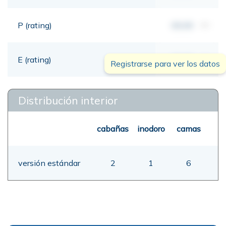
P (rating)
00,00
mt
E (rating)
00,00
mt
Registrarse para ver los datos
Distribución interior
cabañas
inodoro
camas
versión estándar
2
1
6