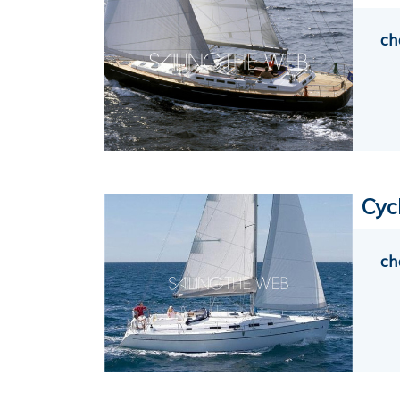
ch
Cyc
ch