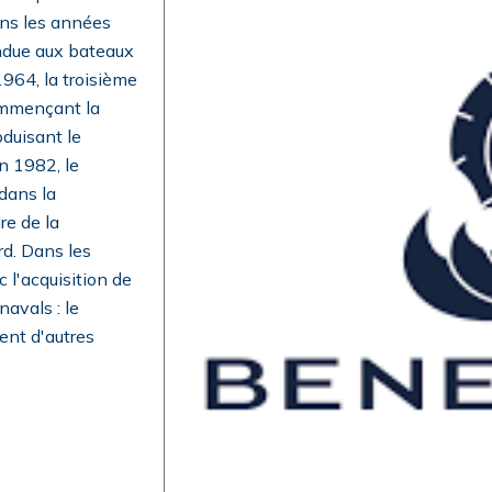
ans les années
endue aux bateaux
964, la troisième
commençant la
oduisant le
n 1982, le
dans la
re de la
rd. Dans les
 l'acquisition de
avals : le
ent d'autres