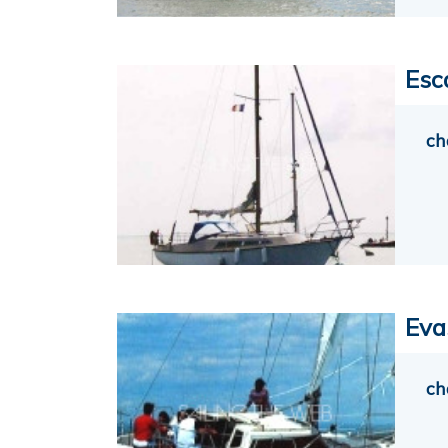
Esc
ch
Eva
ch