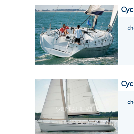
Cyc
ch
Cycl
ch