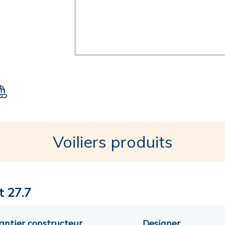
Voiliers produits
t 27.7
antier constructeur
Designer