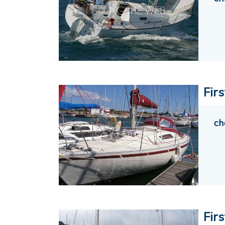
Firs
ch
Fir