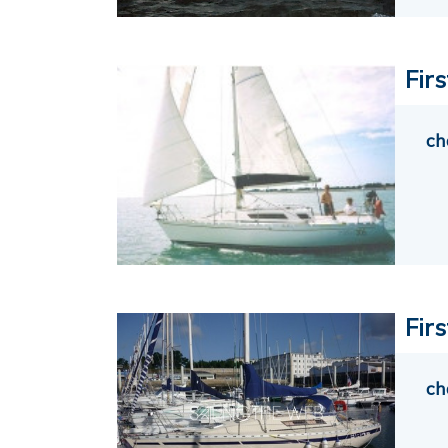
Fir
ch
Fir
ch