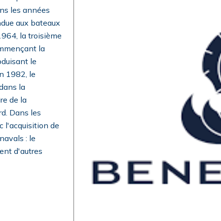
ans les années
endue aux bateaux
964, la troisième
commençant la
oduisant le
n 1982, le
dans la
re de la
rd. Dans les
 l'acquisition de
avals : le
ent d'autres