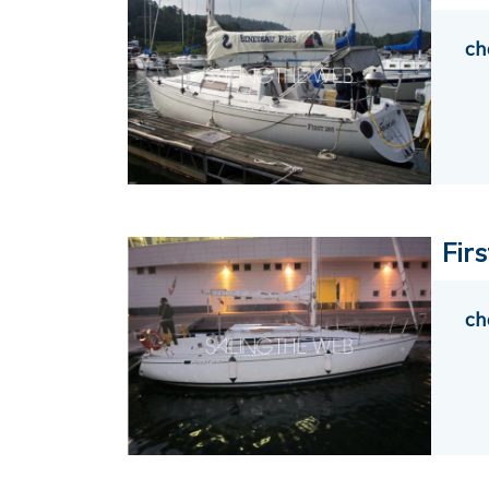
ch
Firs
ch