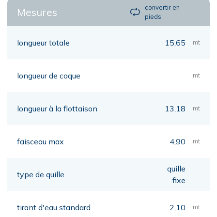
convertir en
Mesures
pieds
longueur totale
15,65
mt
longueur de coque
mt
longueur à la flottaison
13,18
mt
faisceau max
4,90
mt
quille
type de quille
fixe
tirant d'eau standard
2,10
mt