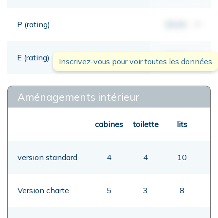
P (rating)
00,00
mt
E (rating)
00,00
mt
Inscrivez-vous pour voir toutes les données
Aménagements intérieur
cabines
toilette
lits
version standard
4
4
10
Version charte
5
3
8