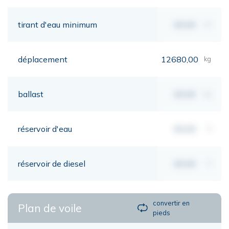
tirant d'eau minimum
00,00
mt
déplacement
12680,00
kg
ballast
00,00
kg
réservoir d'eau
00,00
lt
réservoir de diesel
00,00
lt
convertir en
Plan de voile
pieds