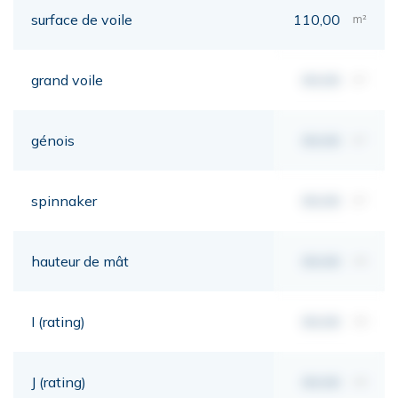
surface de voile
110,00
m²
grand voile
00,00
m²
génois
00,00
m²
spinnaker
00,00
m²
hauteur de mât
00,00
mt
I (rating)
00,00
mt
J (rating)
00,00
mt