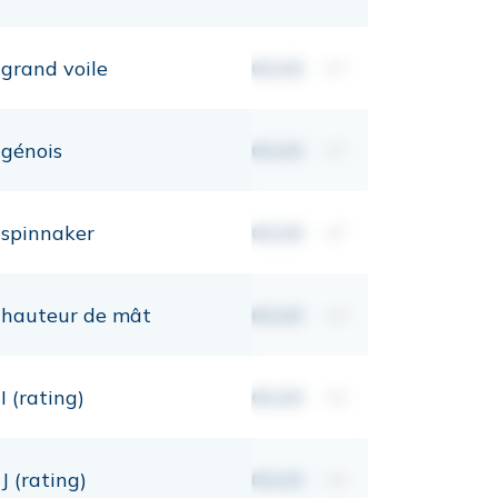
grand voile
00,00
m²
génois
00,00
m²
spinnaker
00,00
m²
hauteur de mât
00,00
mt
I (rating)
00,00
mt
J (rating)
00,00
mt