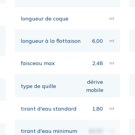
longueur de coque
mt
longueur à la flottaison
6,00
mt
faisceau max
2,48
mt
dérive
type de quille
mobile
tirant d'eau standard
1,80
mt
tirant d'eau minimum
00,00
mt