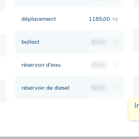
déplacement
1185,00
kg
ballast
00,00
kg
réservoir d'eau
00,00
lt
réservoir de diesel
00,00
lt
I