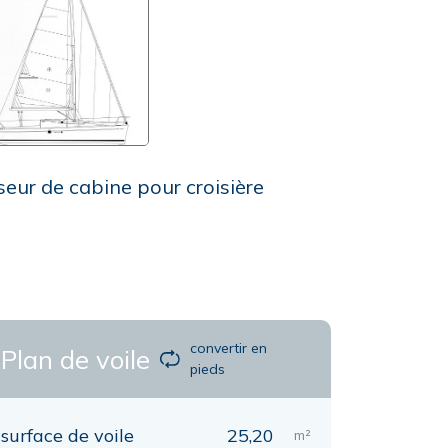
seur de cabine pour croisière
convertir en
Plan de voile
pieds
surface de voile
25,20
m²