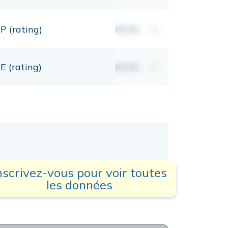
P (rating)
00,00
mt
E (rating)
00,00
mt
nscrivez-vous pour voir toutes
les données