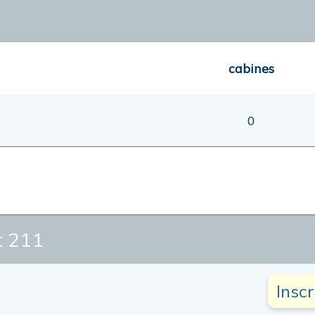
cabines
0
 211
Insc