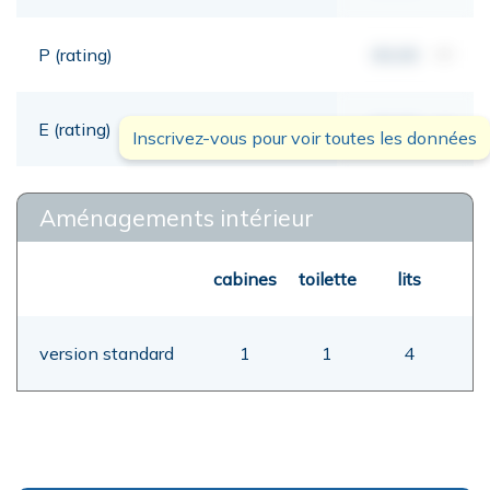
P (rating)
00,00
mt
E (rating)
00,00
mt
Inscrivez-vous pour voir toutes les données
Aménagements intérieur
cabines
toilette
lits
version standard
1
1
4