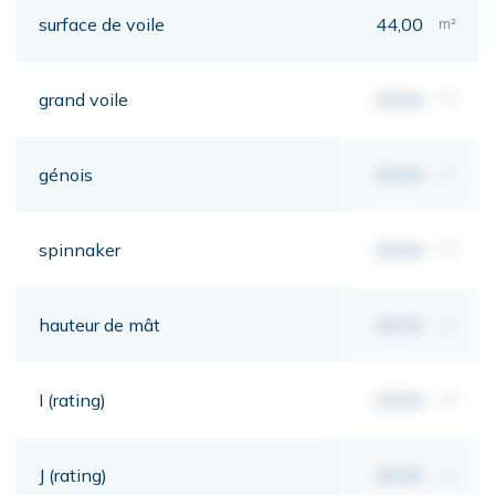
surface de voile
44,00
m²
grand voile
00,00
m²
génois
00,00
m²
spinnaker
00,00
m²
hauteur de mât
00,00
mt
I (rating)
00,00
mt
J (rating)
00,00
mt