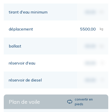
tirant d'eau minimum
00,00
mt
déplacement
5500,00
kg
ballast
00,00
kg
réservoir d'eau
00,00
lt
réservoir de diesel
00,00
lt
convertir en
Plan de voile
pieds