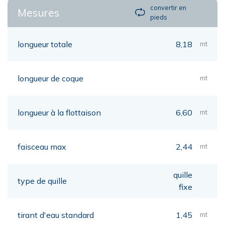
convertir en
Mesures
pieds
longueur totale
8,18
mt
longueur de coque
mt
longueur à la flottaison
6,60
mt
faisceau max
2,44
mt
quille
type de quille
fixe
tirant d'eau standard
1,45
mt