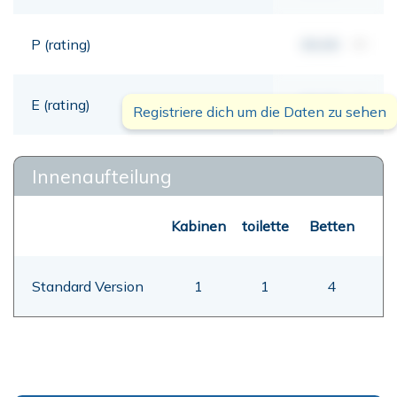
P (rating)
00,00
mt
E (rating)
00,00
mt
Registriere dich um die Daten zu sehen
Innenaufteilung
Kabinen
toilette
Betten
Standard Version
1
1
4