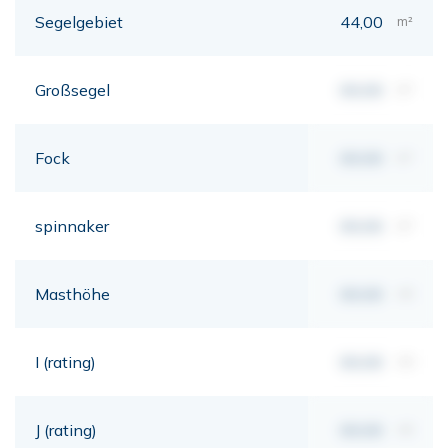
Segelgebiet
44,00
m²
Großsegel
00,00
m²
Fock
00,00
m²
spinnaker
00,00
m²
Masthöhe
00,00
mt
I (rating)
00,00
mt
J (rating)
00,00
mt