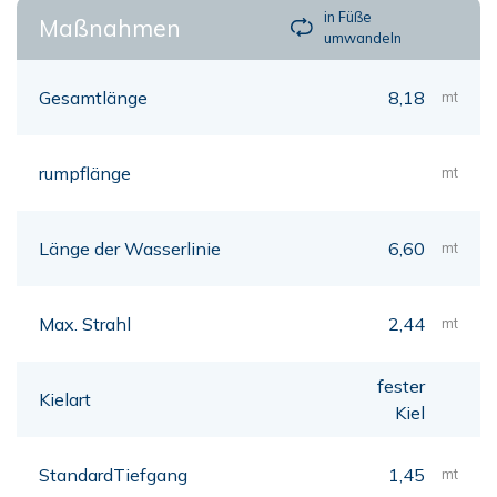
in Füße
Maßnahmen
umwandeln
Gesamtlänge
8,18
mt
rumpflänge
mt
Länge der Wasserlinie
6,60
mt
Max. Strahl
2,44
mt
fester
Kielart
Kiel
StandardTiefgang
1,45
mt