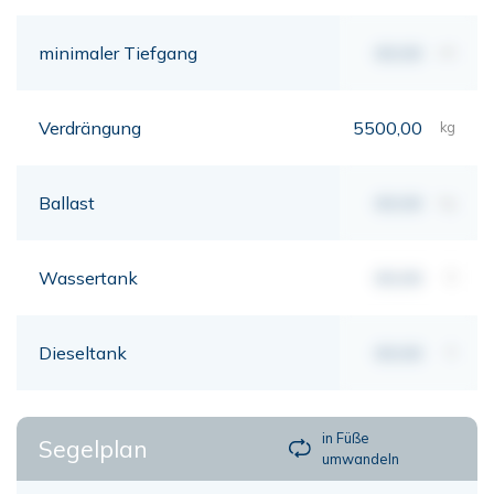
minimaler Tiefgang
00,00
mt
Verdrängung
5500,00
kg
Ballast
00,00
kg
Wassertank
00,00
lt
Dieseltank
00,00
lt
in Füße
Segelplan
umwandeln