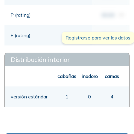
P (rating)
00,00
mt
E (rating)
00,00
mt
Registrarse para ver los datos
Distribución interior
cabañas
inodoro
camas
versión estándar
1
0
4