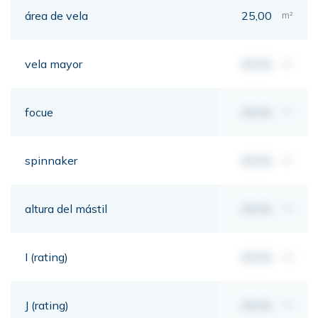
área de vela
25,00
m²
vela mayor
00,00
m²
focue
00,00
m²
spinnaker
00,00
m²
altura del mástil
00,00
mt
I (rating)
00,00
mt
J (rating)
00,00
mt