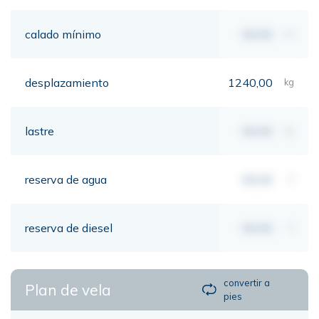
calado mínimo
00,00
mt
desplazamiento
1240,00
kg
lastre
00,00
kg
reserva de agua
00,00
lt
reserva de diesel
00,00
lt
convertir a
Plan de vela
pies