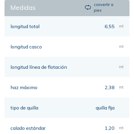
convertir a
Medidas
pies
longitud total
6,55
mt
longitud casco
mt
longitud línea de flotación
mt
haz máximo
2,38
mt
tipo de quilla
quilla fija
calado estándar
1,20
mt