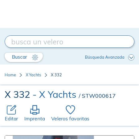
Buscar
Búsqueda Avanzada
Home
X Yachts
X 332
X 332
- X Yachts
/ STW000617
Editar
Imprenta
Veleros favoritas