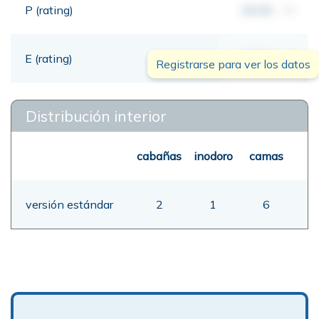
P (rating)
00,00
mt
E (rating)
00,00
mt
Registrarse para ver los datos
Distribución interior
cabañas
inodoro
camas
versión estándar
2
1
6