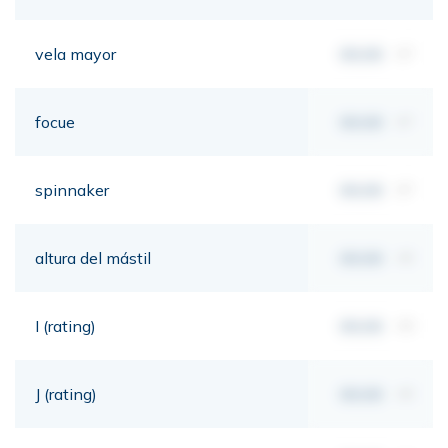
vela mayor
00,00
m²
focue
00,00
m²
spinnaker
00,00
m²
altura del mástil
00,00
mt
I (rating)
00,00
mt
J (rating)
00,00
mt