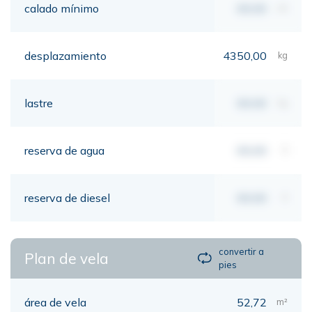
calado mínimo
00,00
mt
desplazamiento
4350,00
kg
lastre
00,00
kg
reserva de agua
00,00
lt
reserva de diesel
00,00
lt
convertir a
Plan de vela
pies
área de vela
52,72
m²