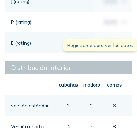
J (rating)
00,00
mt
P (rating)
00,00
mt
E (rating)
00,00
mt
Registrarse para ver los datos
Distribución interior
cabañas
inodoro
camas
versión estándar
3
2
6
Versión charter
4
2
8