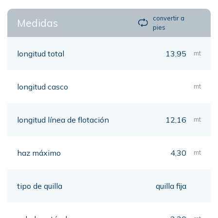
convertir a
Medidas
pies
longitud total
13,95
mt
longitud casco
mt
longitud línea de flotación
12,16
mt
haz máximo
4,30
mt
tipo de quilla
quilla fija