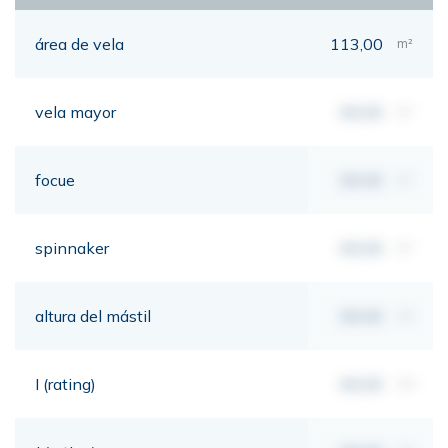
área de vela
113,00
m²
vela mayor
00,00
m²
focue
00,00
m²
spinnaker
00,00
m²
altura del mástil
00,00
mt
I (rating)
00,00
mt