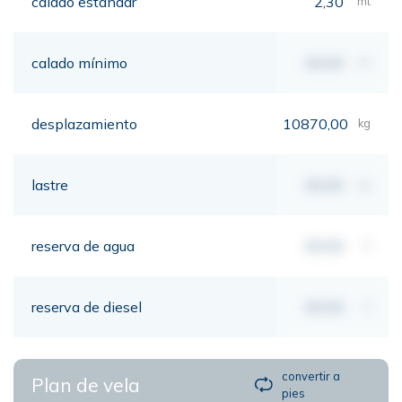
calado estándar
2,30
mt
calado mínimo
00,00
mt
desplazamiento
10870,00
kg
lastre
00,00
kg
reserva de agua
00,00
lt
reserva de diesel
00,00
lt
convertir a
Plan de vela
pies