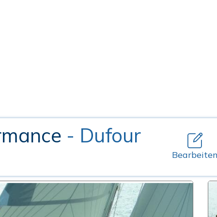
ormance
- Dufour
Bearbeite