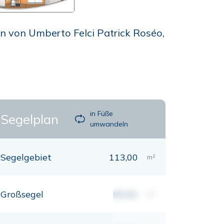
n von Umberto Felci Patrick Roséo,
in Füße
Segelplan
umwandeln
Segelgebiet
113,00
m²
Großsegel
00,00
m²