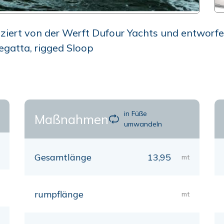
iert von der Werft Dufour Yachts und entworfe
regatta, rigged Sloop
in Füße
Maßnahmen
umwandeln
Gesamtlänge
13,95
mt
rumpflänge
mt