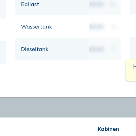
Ballast
00,00
kg
Wassertank
00,00
lt
Dieseltank
00,00
lt
Kabinen