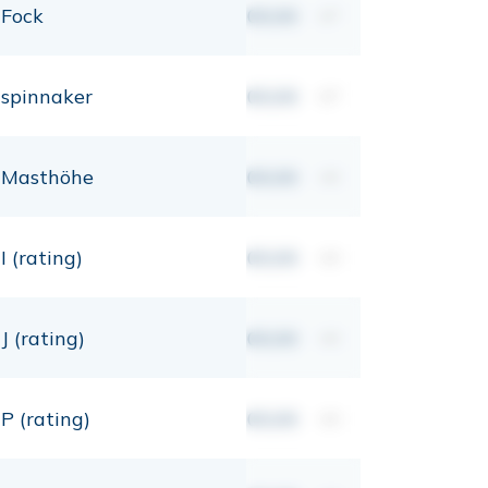
Fock
00,00
m²
spinnaker
00,00
m²
Masthöhe
00,00
mt
I (rating)
00,00
mt
J (rating)
00,00
mt
P (rating)
00,00
mt