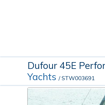
Dufour 45E Perf
Yachts
/ STW003691