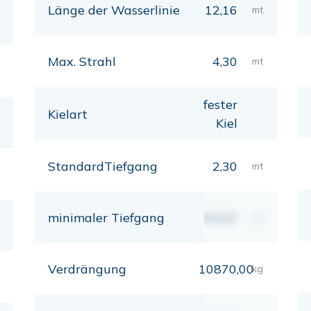
Länge der Wasserlinie
12,16
mt
Max. Strahl
4,30
mt
fester
Kielart
Kiel
StandardTiefgang
2,30
mt
minimaler Tiefgang
00,00
mt
Verdrängung
10870,00
kg