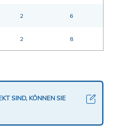
2
6
2
8
KT SIND, KÖNNEN SIE