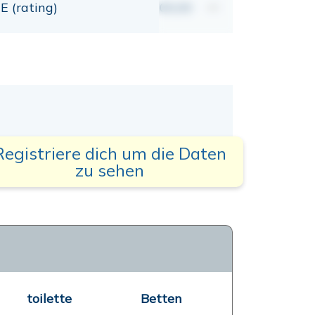
E (rating)
00,00
mt
Registriere dich um die Daten
zu sehen
toilette
Betten