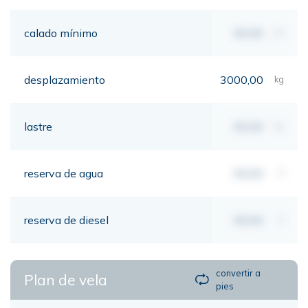
calado mínimo
00,00
mt
desplazamiento
3000,00
kg
lastre
00,00
kg
reserva de agua
00,00
lt
reserva de diesel
00,00
lt
convertir a
Plan de vela
pies