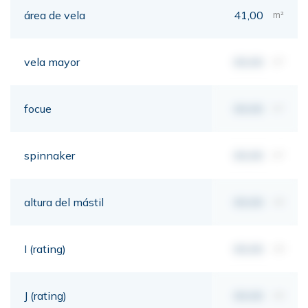
área de vela
41,00
m²
vela mayor
00,00
m²
focue
00,00
m²
spinnaker
00,00
m²
altura del mástil
00,00
mt
I (rating)
00,00
mt
J (rating)
00,00
mt