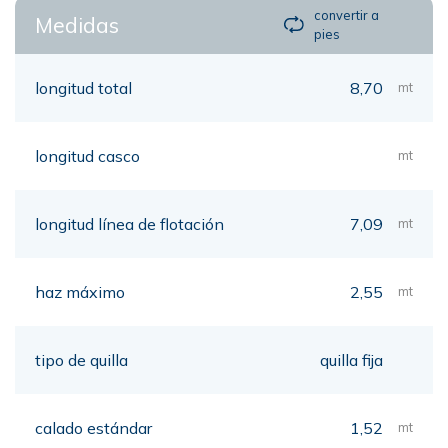
convertir a
Medidas
pies
longitud total
8,70
mt
longitud casco
mt
longitud línea de flotación
7,09
mt
haz máximo
2,55
mt
tipo de quilla
quilla fija
calado estándar
1,52
mt