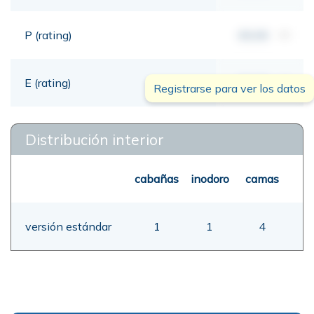
P (rating)
00,00
mt
E (rating)
00,00
mt
Registrarse para ver los datos
Distribución interior
cabañas
inodoro
camas
versión estándar
1
1
4