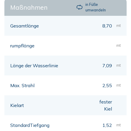
in Füße
Maßnahmen
umwandeln
Gesamtlänge
8,70
mt
rumpflänge
mt
Länge der Wasserlinie
7,09
mt
Max. Strahl
2,55
mt
fester
Kielart
Kiel
StandardTiefgang
1,52
mt