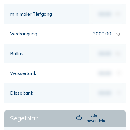
minimaler Tiefgang
00,00
mt
Verdrängung
3000,00
kg
Ballast
00,00
kg
Wassertank
00,00
lt
Dieseltank
00,00
lt
in Füße
Segelplan
umwandeln