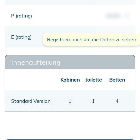
P (rating)
00,00
mt
E (rating)
00,00
mt
Registriere dich um die Daten zu sehen
Innenaufteilung
Kabinen
toilette
Betten
Standard Version
1
1
4