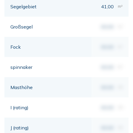
Segelgebiet
41,00
m²
Großsegel
00,00
m²
Fock
00,00
m²
spinnaker
00,00
m²
Masthöhe
00,00
mt
I (rating)
00,00
mt
J (rating)
00,00
mt