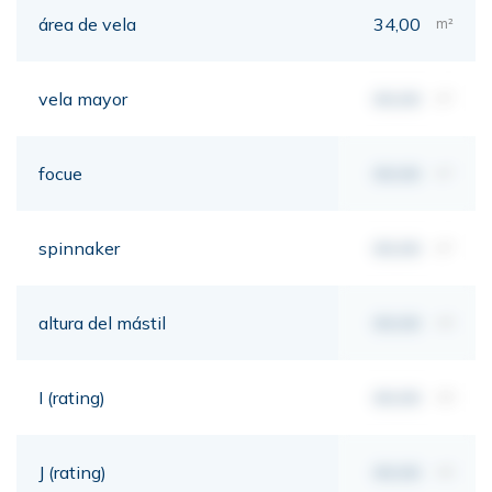
área de vela
34,00
m²
vela mayor
00,00
m²
focue
00,00
m²
spinnaker
00,00
m²
altura del mástil
00,00
mt
I (rating)
00,00
mt
J (rating)
00,00
mt