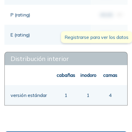
P (rating)
00,00
mt
E (rating)
00,00
mt
Registrarse para ver los datos
Distribución interior
cabañas
inodoro
camas
versión estándar
1
1
4