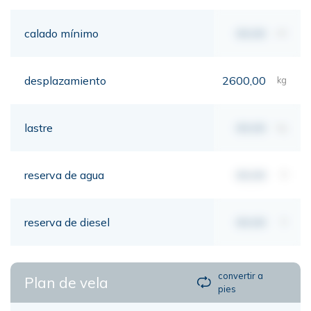
calado mínimo
00,00
mt
desplazamiento
2600,00
kg
lastre
00,00
kg
reserva de agua
00,00
lt
reserva de diesel
00,00
lt
convertir a
Plan de vela
pies