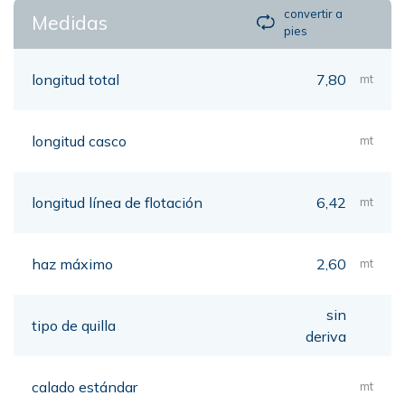
convertir a
Medidas
pies
longitud total
7,80
mt
longitud casco
mt
longitud línea de flotación
6,42
mt
haz máximo
2,60
mt
sin
tipo de quilla
deriva
calado estándar
mt