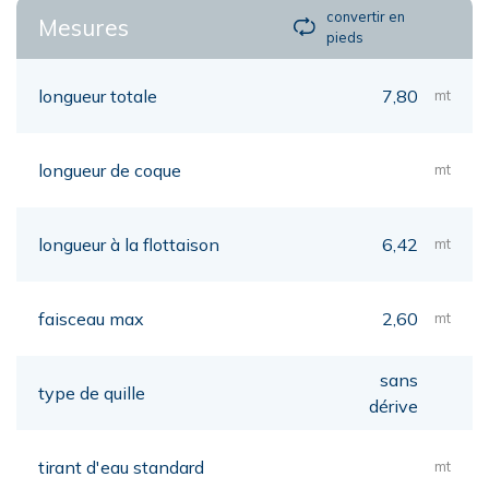
convertir en
Mesures
pieds
longueur totale
7,80
mt
longueur de coque
mt
longueur à la flottaison
6,42
mt
faisceau max
2,60
mt
sans
type de quille
dérive
tirant d'eau standard
mt