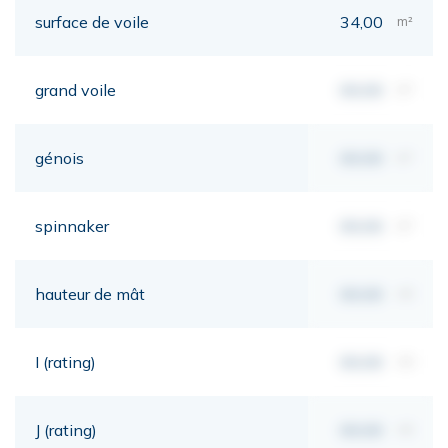
surface de voile
34,00
m²
grand voile
00,00
m²
génois
00,00
m²
spinnaker
00,00
m²
hauteur de mât
00,00
mt
I (rating)
00,00
mt
J (rating)
00,00
mt