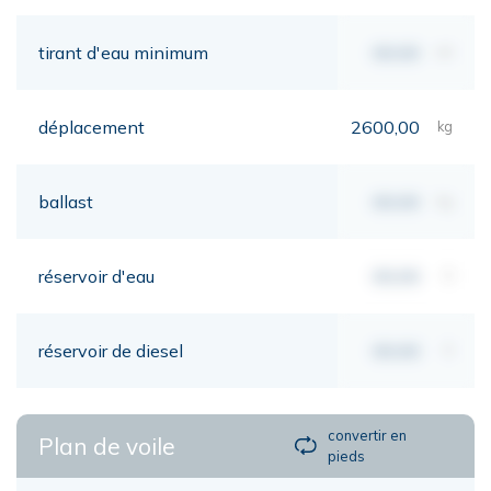
tirant d'eau minimum
00,00
mt
déplacement
2600,00
kg
ballast
00,00
kg
réservoir d'eau
00,00
lt
réservoir de diesel
00,00
lt
convertir en
Plan de voile
pieds