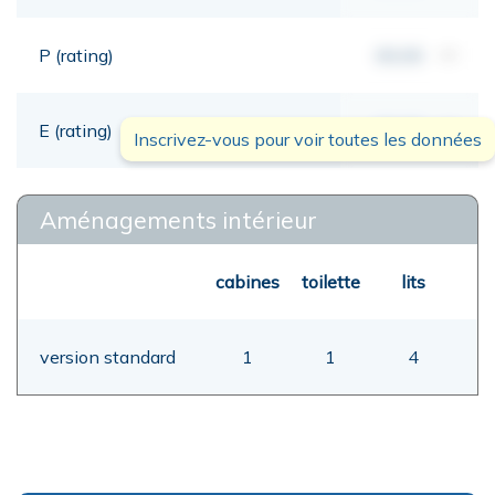
P (rating)
00,00
mt
E (rating)
00,00
mt
Inscrivez-vous pour voir toutes les données
Aménagements intérieur
cabines
toilette
lits
version standard
1
1
4