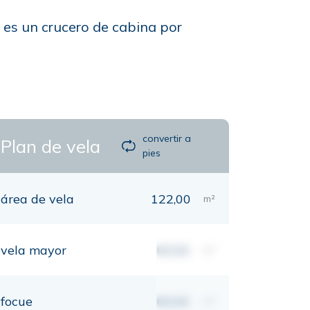
 es un crucero de cabina por
convertir a
Plan de vela
pies
área de vela
122,00
m²
vela mayor
00,00
m²
focue
00,00
m²