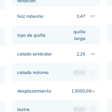
flotación
haz máximo
3,47
mt
quilla
tipo de quilla
larga
calado estándar
2,20
mt
calado mínimo
00,00
mt
desplazamiento
13000,00
kg
lastre
00,00
kg