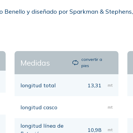
lero Benello y diseñado por Sparkman & Stephens,
convertir a
Medidas
pies
longitud total
13,31
mt
longitud casco
mt
longitud línea de
10,98
mt