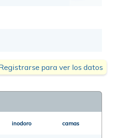
Registrarse para ver los datos
inodoro
camas