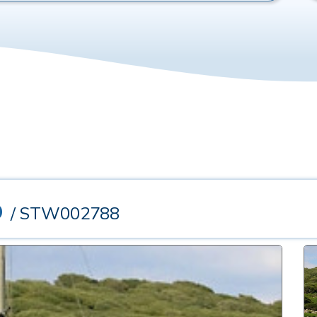
o
/ STW002788