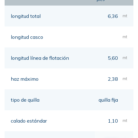
longitud total
6,36
mt
longitud casco
mt
longitud línea de flotación
5,60
mt
haz máximo
2,38
mt
tipo de quilla
quilla fija
calado estándar
1,10
mt