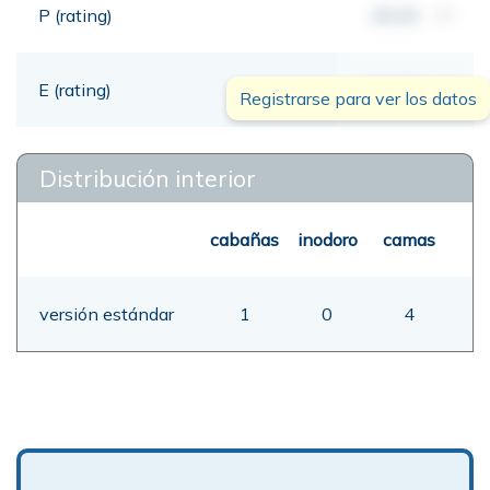
P (rating)
00,00
mt
E (rating)
00,00
mt
Registrarse para ver los datos
Distribución interior
cabañas
inodoro
camas
versión estándar
1
0
4