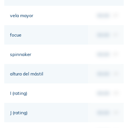
vela mayor
00,00
m²
focue
00,00
m²
spinnaker
00,00
m²
altura del mástil
00,00
mt
I (rating)
00,00
mt
J (rating)
00,00
mt