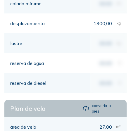
calado mínimo
00,00
mt
desplazamiento
1300,00
kg
lastre
00,00
kg
reserva de agua
00,00
lt
reserva de diesel
00,00
lt
convertir a
Plan de vela
pies
área de vela
27,00
m²