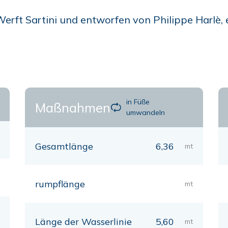
rft Sartini und entworfen von Philippe Harlè, es
in Füße
Maßnahmen
umwandeln
Gesamtlänge
6,36
mt
rumpflänge
mt
Länge der Wasserlinie
5,60
mt