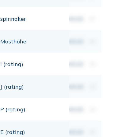
spinnaker
00,00
m²
Masthöhe
00,00
mt
I (rating)
00,00
mt
J (rating)
00,00
mt
P (rating)
00,00
mt
E (rating)
00,00
mt