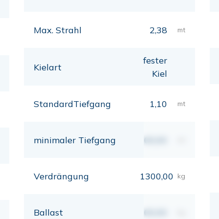
Max. Strahl
2,38
mt
fester
Kielart
Kiel
StandardTiefgang
1,10
mt
minimaler Tiefgang
00,00
mt
Verdrängung
1300,00
kg
Ballast
00,00
kg