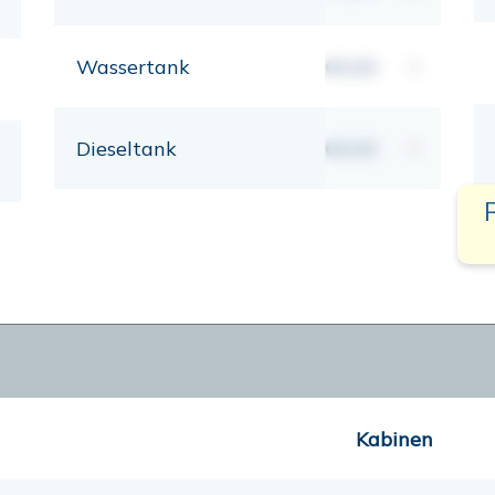
Wassertank
00,00
lt
Dieseltank
00,00
lt
Kabinen