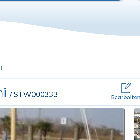
t
ni
/ STW000333
Bearbeite