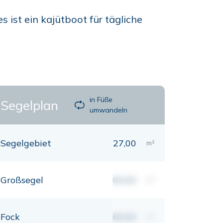
 ist ein kajütboot für tägliche
in Füße
Segelplan
umwandeln
Segelgebiet
27,00
m²
Großsegel
00,00
m²
Fock
00,00
m²