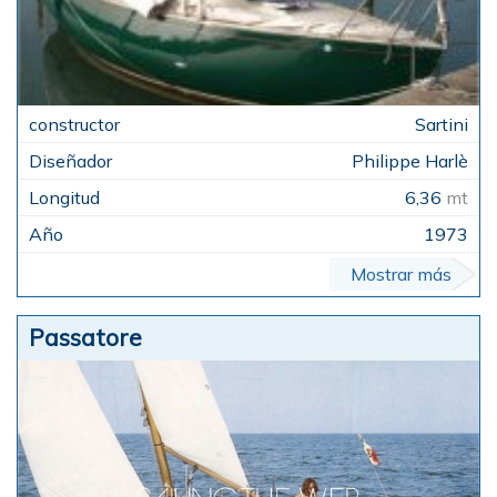
Sartini
Philippe Harlè
6,36
mt
1973
Mostrar más
Passatore