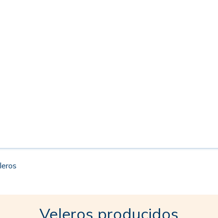
leros
Veleros producidos