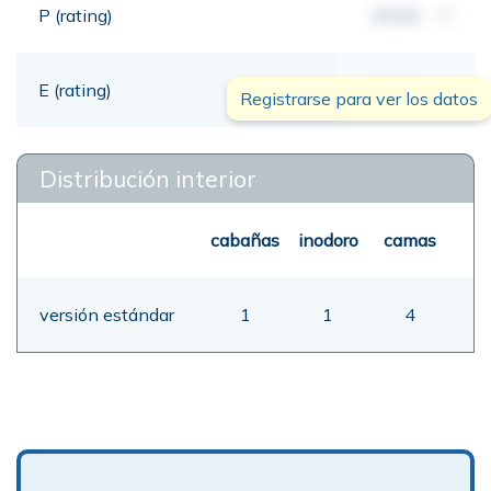
P (rating)
00,00
mt
E (rating)
00,00
mt
Registrarse para ver los datos
Distribución interior
cabañas
inodoro
camas
versión estándar
1
1
4