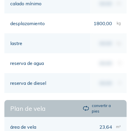
calado mínimo
00,00
mt
desplazamiento
1800,00
kg
lastre
00,00
kg
reserva de agua
00,00
lt
reserva de diesel
00,00
lt
convertir a
Plan de vela
pies
área de vela
23,64
m²