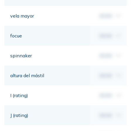
vela mayor
00,00
m²
focue
00,00
m²
spinnaker
00,00
m²
altura del mástil
00,00
mt
I (rating)
00,00
mt
J (rating)
00,00
mt