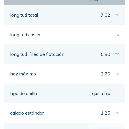
longitud total
7,62
mt
longitud casco
mt
longitud línea de flotación
5,80
mt
haz máximo
2,70
mt
tipo de quilla
quilla fija
calado estándar
1,25
mt