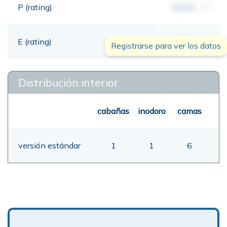
P (rating)
00,00
mt
E (rating)
00,00
mt
Registrarse para ver los datos
Distribución interior
cabañas
inodoro
camas
versión estándar
1
1
6