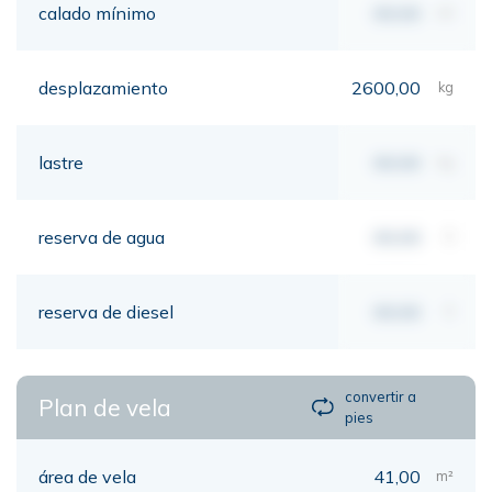
calado mínimo
00,00
mt
desplazamiento
2600,00
kg
lastre
00,00
kg
reserva de agua
00,00
lt
reserva de diesel
00,00
lt
convertir a
Plan de vela
pies
área de vela
41,00
m²