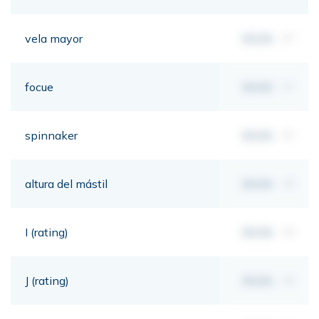
vela mayor
00,00
m²
focue
00,00
m²
spinnaker
00,00
m²
altura del mástil
00,00
mt
I (rating)
00,00
mt
J (rating)
00,00
mt