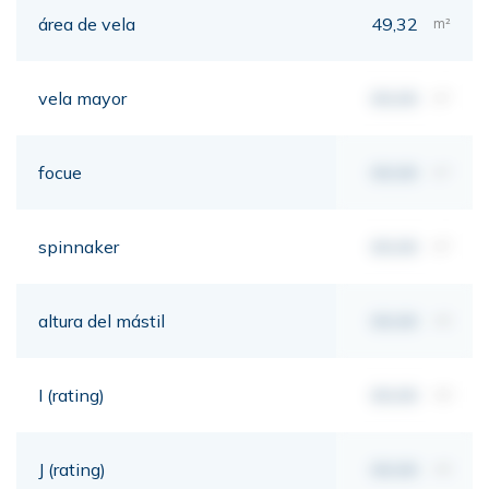
área de vela
49,32
m²
vela mayor
00,00
m²
focue
00,00
m²
spinnaker
00,00
m²
altura del mástil
00,00
mt
I (rating)
00,00
mt
J (rating)
00,00
mt