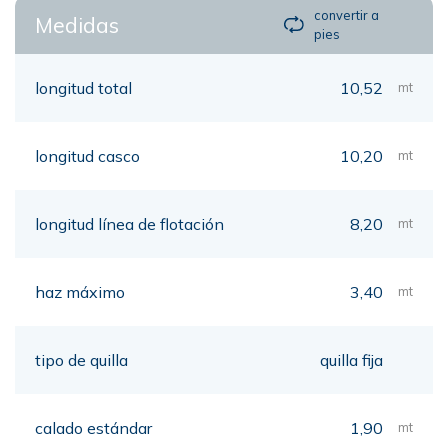
convertir a
Medidas
pies
longitud total
10,52
mt
longitud casco
10,20
mt
longitud línea de flotación
8,20
mt
haz máximo
3,40
mt
tipo de quilla
quilla fija
calado estándar
1,90
mt