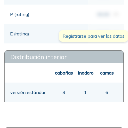
P (rating)
00,00
mt
E (rating)
00,00
mt
Registrarse para ver los datos
Distribución interior
cabañas
inodoro
camas
versión estándar
3
1
6