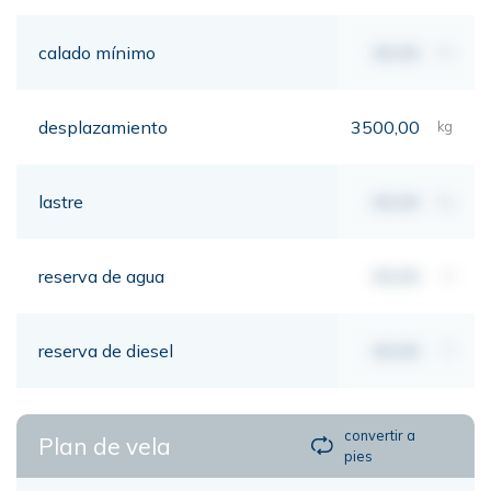
calado mínimo
00,00
mt
desplazamiento
3500,00
kg
lastre
00,00
kg
reserva de agua
00,00
lt
reserva de diesel
00,00
lt
convertir a
Plan de vela
pies