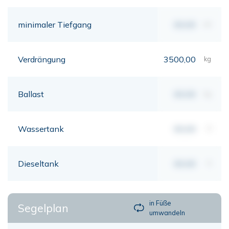
minimaler Tiefgang
00,00
mt
Verdrängung
3500,00
kg
Ballast
00,00
kg
Wassertank
00,00
lt
Dieseltank
00,00
lt
in Füße
Segelplan
umwandeln