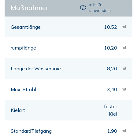
in Füße
Maßnahmen
umwandeln
Gesamtlänge
10,52
mt
rumpflänge
10,20
mt
Länge der Wasserlinie
8,20
mt
Max. Strahl
3,40
mt
fester
Kielart
Kiel
StandardTiefgang
1,90
mt