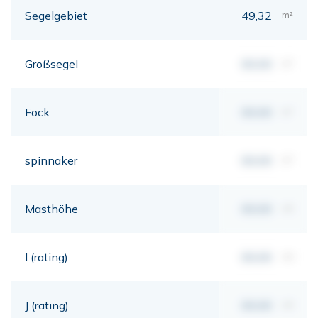
Segelgebiet
49,32
m²
Großsegel
00,00
m²
Fock
00,00
m²
spinnaker
00,00
m²
Masthöhe
00,00
mt
I (rating)
00,00
mt
J (rating)
00,00
mt