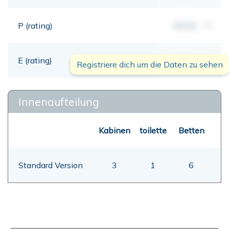
P (rating)
00,00
mt
E (rating)
00,00
mt
Registriere dich um die Daten zu sehen
Innenaufteilung
Kabinen
toilette
Betten
Standard Version
3
1
6