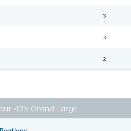
3
3
2
ur 425 Grand Large
fications