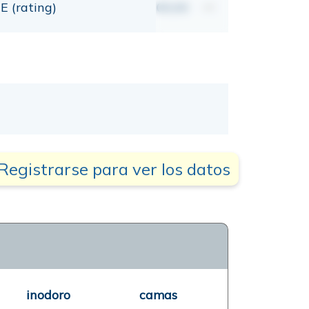
E (rating)
00,00
mt
Registrarse para ver los datos
inodoro
camas