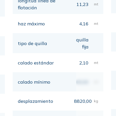
longitud línea de
11,23
mt
flotación
haz máximo
4,16
mt
quilla
tipo de quilla
fija
calado estándar
2,10
mt
calado mínimo
00,00
mt
desplazamiento
8820,00
kg