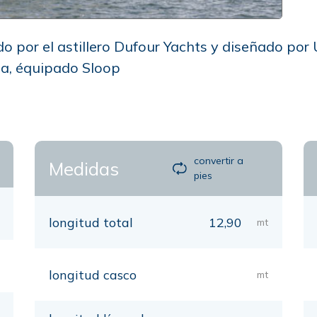
o por el astillero Dufour Yachts y diseñado por 
ta, équipado Sloop
convertir a
Medidas
pies
longitud total
12,90
mt
longitud casco
mt