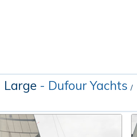
d Large
- Dufour Yachts
/