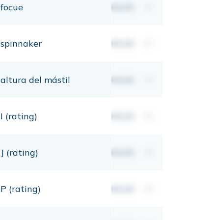
focue
00,00
m²
spinnaker
00,00
m²
altura del mástil
00,00
mt
I (rating)
00,00
mt
J (rating)
00,00
mt
P (rating)
00,00
mt