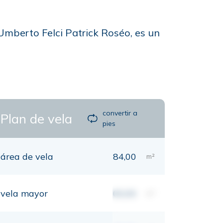
Umberto Felci Patrick Roséo, es un
convertir a
Plan de vela
pies
área de vela
84,00
m²
vela mayor
00,00
m²