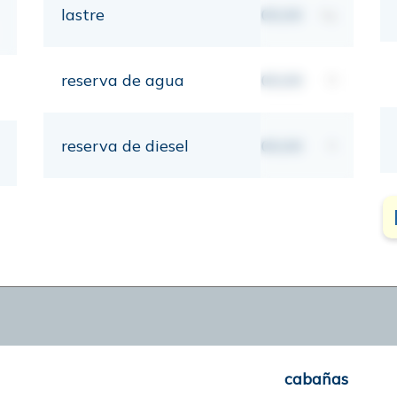
lastre
00,00
kg
reserva de agua
00,00
lt
reserva de diesel
00,00
lt
cabañas