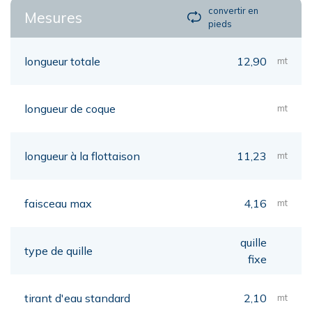
convertir en
Mesures
pieds
longueur totale
12,90
mt
longueur de coque
mt
longueur à la flottaison
11,23
mt
faisceau max
4,16
mt
quille
type de quille
fixe
tirant d'eau standard
2,10
mt