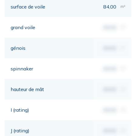
surface de voile
84,00
m²
grand voile
00,00
m²
génois
00,00
m²
spinnaker
00,00
m²
hauteur de mât
00,00
mt
I (rating)
00,00
mt
J (rating)
00,00
mt