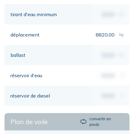
tirant d'eau minimum
00,00
mt
déplacement
8820,00
kg
ballast
00,00
kg
réservoir d'eau
00,00
lt
réservoir de diesel
00,00
lt
convertir en
Plan de voile
pieds