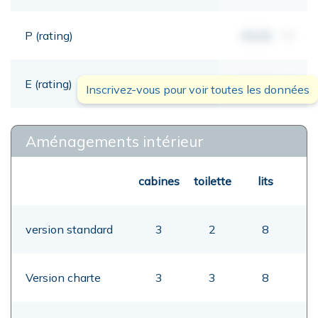
P (rating)
00,00
mt
E (rating)
00,00
mt
Inscrivez-vous pour voir toutes les données
Aménagements intérieur
cabines
toilette
lits
version standard
3
2
8
Version charte
3
3
8