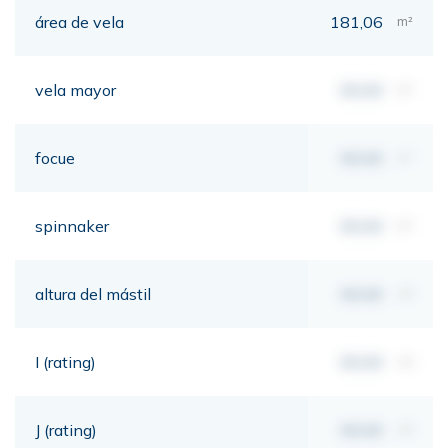
área de vela
181,06
m²
vela mayor
00,00
m²
focue
00,00
m²
spinnaker
00,00
m²
altura del mástil
00,00
mt
I (rating)
00,00
mt
J (rating)
00,00
mt