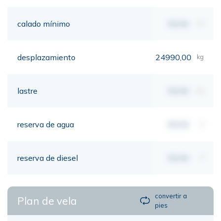
calado mínimo
00,00
mt
desplazamiento
24990,00
kg
lastre
00,00
kg
reserva de agua
00,00
lt
reserva de diesel
00,00
lt
convertir a
Plan de vela
pies