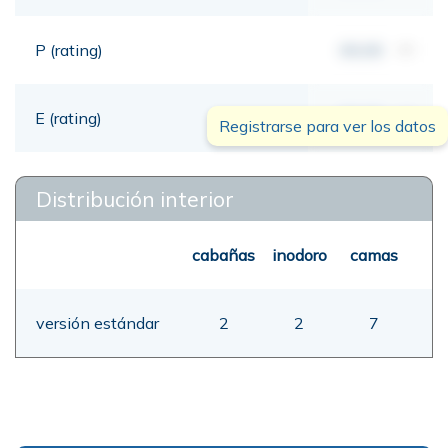
P (rating)
00,00
mt
E (rating)
00,00
mt
Registrarse para ver los datos
Distribución interior
cabañas
inodoro
camas
versión estándar
2
2
7