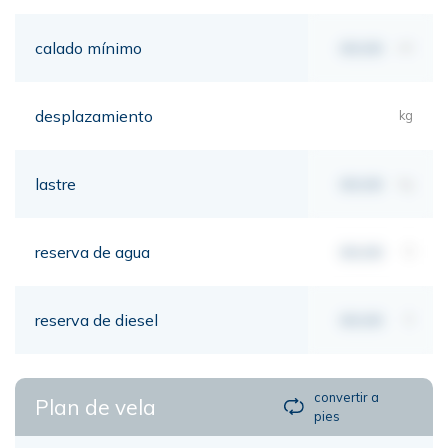
calado mínimo
00,00
mt
desplazamiento
kg
lastre
00,00
kg
reserva de agua
00,00
lt
reserva de diesel
00,00
lt
convertir a
Plan de vela
pies