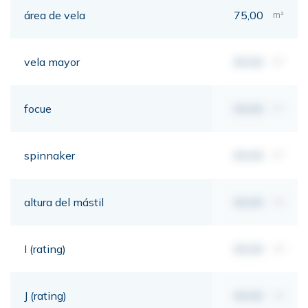
área de vela
75,00
m²
vela mayor
00,00
m²
focue
00,00
m²
spinnaker
00,00
m²
altura del mástil
00,00
mt
I (rating)
00,00
mt
J (rating)
00,00
mt