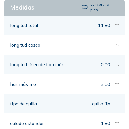
convertir a
Medidas
pies
longitud total
11,80
mt
longitud casco
mt
longitud línea de flotación
0,00
mt
haz máximo
3,60
mt
tipo de quilla
quilla fija
calado estándar
1,80
mt