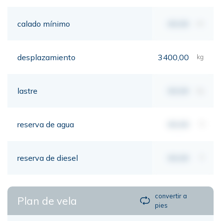
calado mínimo
00,00
mt
desplazamiento
3400,00
kg
lastre
00,00
kg
reserva de agua
00,00
lt
reserva de diesel
00,00
lt
convertir a
Plan de vela
pies