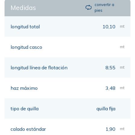
convertir a
Medidas
pies
longitud total
10,10
mt
longitud casco
mt
longitud línea de flotación
8,55
mt
haz máximo
3,48
mt
tipo de quilla
quilla fija
calado estándar
1,90
mt