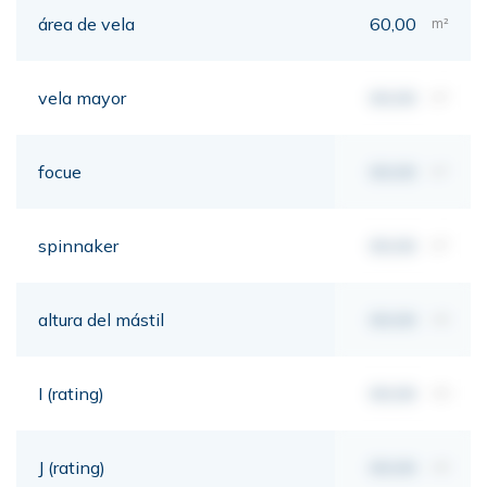
área de vela
60,00
m²
vela mayor
00,00
m²
focue
00,00
m²
spinnaker
00,00
m²
altura del mástil
00,00
mt
I (rating)
00,00
mt
J (rating)
00,00
mt