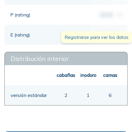
P (rating)
00,00
mt
E (rating)
00,00
mt
Registrarse para ver los datos
Distribución interior
cabañas
inodoro
camas
versión estándar
2
1
6