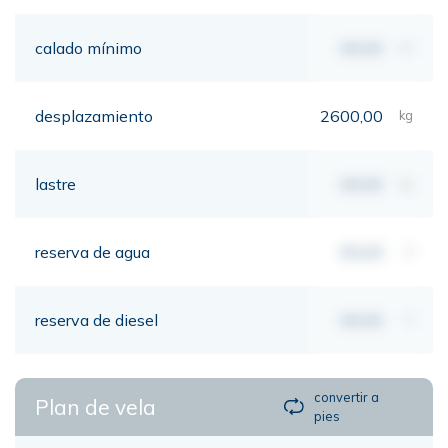
calado mínimo
00,00
mt
desplazamiento
2600,00
kg
lastre
00,00
kg
reserva de agua
00,00
lt
reserva de diesel
00,00
lt
convertir a
Plan de vela
pies