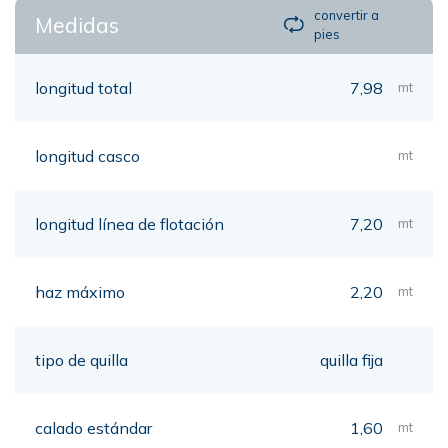
convertir a
Medidas
pies
longitud total
7,98
mt
longitud casco
mt
longitud línea de flotación
7,20
mt
haz máximo
2,20
mt
tipo de quilla
quilla fija
calado estándar
1,60
mt