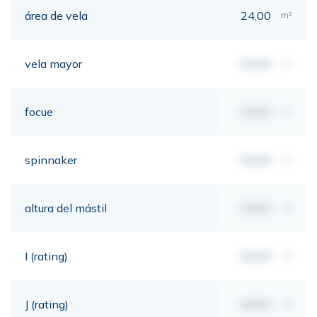
área de vela
24,00
m²
vela mayor
00,00
m²
focue
00,00
m²
spinnaker
00,00
m²
altura del mástil
00,00
mt
I (rating)
00,00
mt
J (rating)
00,00
mt