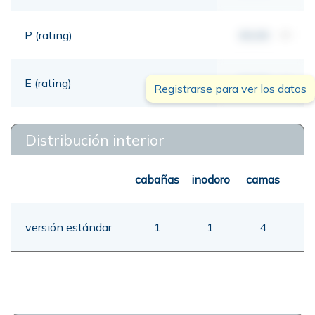
P (rating)
00,00
mt
E (rating)
00,00
mt
Registrarse para ver los datos
Distribución interior
cabañas
inodoro
camas
versión estándar
1
1
4