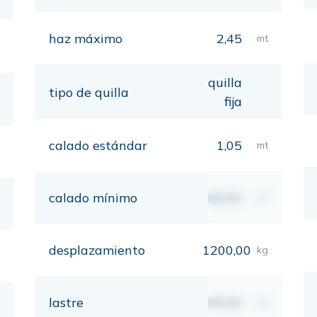
haz máximo
2,45
mt
quilla
tipo de quilla
fija
calado estándar
1,05
mt
calado mínimo
00,00
mt
desplazamiento
1200,00
kg
lastre
00,00
kg