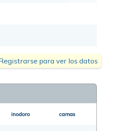
Registrarse para ver los datos
inodoro
camas