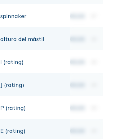
spinnaker
00,00
m²
altura del mástil
00,00
mt
I (rating)
00,00
mt
J (rating)
00,00
mt
P (rating)
00,00
mt
E (rating)
00,00
mt