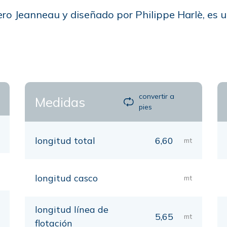
lero Jeanneau y diseñado por Philippe Harlè, es 
convertir a
Medidas
pies
longitud total
6,60
mt
longitud casco
mt
longitud línea de
5,65
mt
flotación