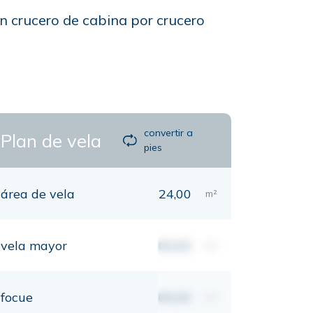
un crucero de cabina por crucero
convertir a
Plan de vela
pies
área de vela
24,00
m²
vela mayor
00,00
m²
focue
00,00
m²