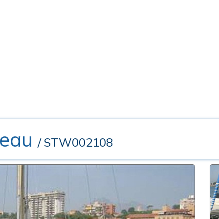
neau
/ STW002108