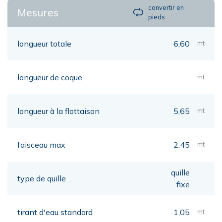
convertir en
Mesures
pieds
longueur totale
6,60
mt
longueur de coque
mt
longueur à la flottaison
5,65
mt
faisceau max
2,45
mt
quille
type de quille
fixe
tirant d'eau standard
1,05
mt