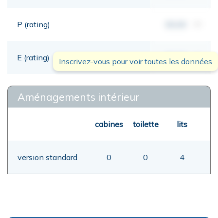
P (rating)
00,00
mt
E (rating)
00,00
mt
Inscrivez-vous pour voir toutes les données
Aménagements intérieur
cabines
toilette
lits
version standard
0
0
4