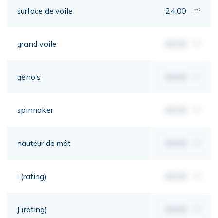
surface de voile
24,00
m²
grand voile
00,00
m²
génois
00,00
m²
spinnaker
00,00
m²
hauteur de mât
00,00
mt
I (rating)
00,00
mt
J (rating)
00,00
mt