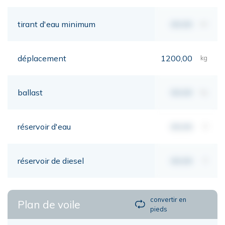
tirant d'eau minimum
00,00
mt
déplacement
1200,00
kg
ballast
00,00
kg
réservoir d'eau
00,00
lt
réservoir de diesel
00,00
lt
convertir en
Plan de voile
pieds