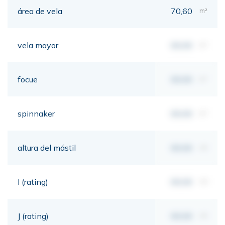
área de vela
70,60
m²
vela mayor
00,00
m²
focue
00,00
m²
spinnaker
00,00
m²
altura del mástil
00,00
mt
I (rating)
00,00
mt
J (rating)
00,00
mt