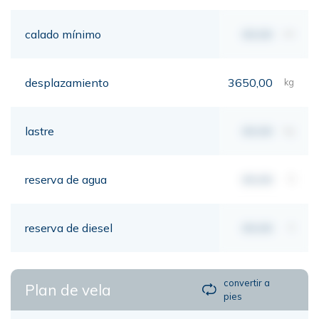
calado mínimo
00,00
mt
desplazamiento
3650,00
kg
lastre
00,00
kg
reserva de agua
00,00
lt
reserva de diesel
00,00
lt
convertir a
Plan de vela
pies