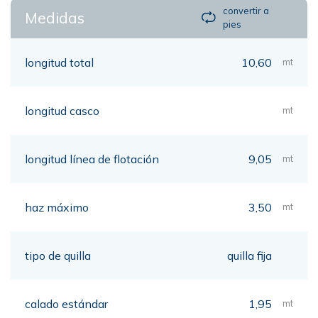
convertir a
Medidas
pies
longitud total
10,60
mt
longitud casco
mt
longitud línea de flotación
9,05
mt
haz máximo
3,50
mt
tipo de quilla
quilla fija
calado estándar
1,95
mt