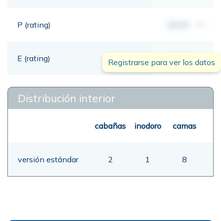
P (rating)
00,00
mt
E (rating)
00,00
mt
Registrarse para ver los datos
Distribución interior
cabañas
inodoro
camas
versión estándar
2
1
8