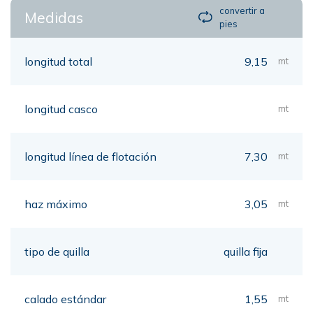
convertir a
Medidas
pies
longitud total
9,15
mt
longitud casco
mt
longitud línea de flotación
7,30
mt
haz máximo
3,05
mt
tipo de quilla
quilla fija
calado estándar
1,55
mt