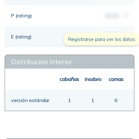
P (rating)
00,00
mt
E (rating)
00,00
mt
Registrarse para ver los datos
Distribución interior
cabañas
inodoro
camas
versión estándar
1
1
6