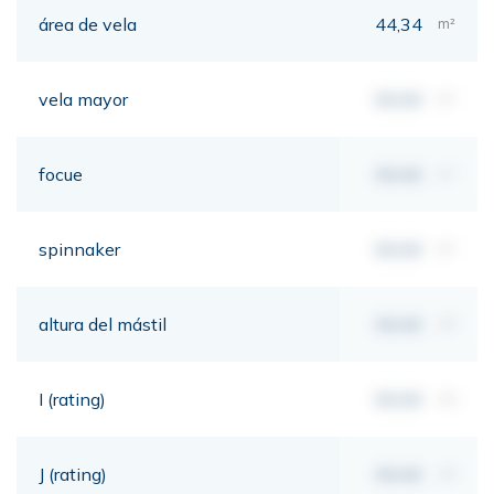
área de vela
44,34
m²
vela mayor
00,00
m²
focue
00,00
m²
spinnaker
00,00
m²
altura del mástil
00,00
mt
I (rating)
00,00
mt
J (rating)
00,00
mt