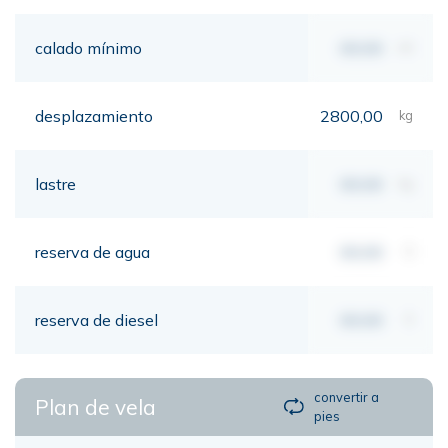
calado mínimo
00,00
mt
desplazamiento
2800,00
kg
lastre
00,00
kg
reserva de agua
00,00
lt
reserva de diesel
00,00
lt
convertir a
Plan de vela
pies