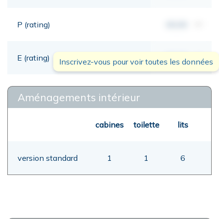
P (rating)
00,00
mt
E (rating)
00,00
mt
Inscrivez-vous pour voir toutes les données
Aménagements intérieur
cabines
toilette
lits
version standard
1
1
6