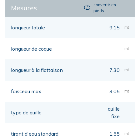
convertir en
Mesures
pieds
longueur totale
9,15
mt
longueur de coque
mt
longueur à la flottaison
7,30
mt
faisceau max
3,05
mt
quille
type de quille
fixe
tirant d'eau standard
1,55
mt