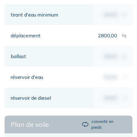
tirant d'eau minimum
00,00
mt
déplacement
2800,00
kg
ballast
00,00
kg
réservoir d'eau
00,00
lt
réservoir de diesel
00,00
lt
convertir en
Plan de voile
pieds