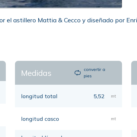
or el astillero Mattia & Cecco y diseñado por En
convertir a
Medidas
pies
longitud total
5,52
mt
longitud casco
mt