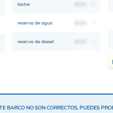
lastre
00,00
kg
reserva de agua
00,00
lt
reserva de diesel
00,00
lt
ESTE BARCO NO SON CORRECTOS, PUEDES PR