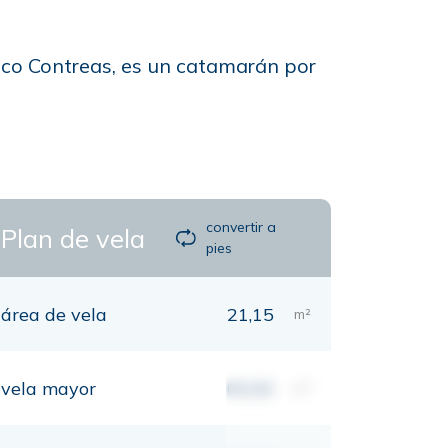
rico Contreas, es un catamarán por
convertir a
Plan de vela
pies
área de vela
21,15
m²
vela mayor
00,00
m²