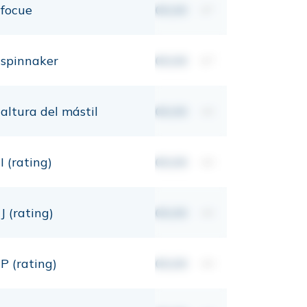
focue
00,00
m²
spinnaker
00,00
m²
altura del mástil
00,00
mt
I (rating)
00,00
mt
J (rating)
00,00
mt
P (rating)
00,00
mt