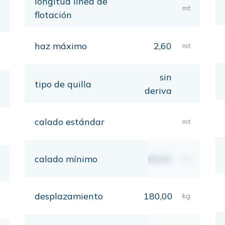
longitud línea de
mt
flotación
haz máximo
2,60
mt
sin
tipo de quilla
deriva
calado estándar
mt
calado mínimo
00,00
mt
desplazamiento
180,00
kg