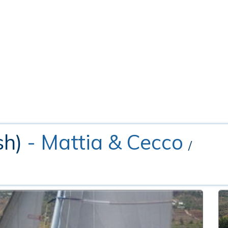
sh)
- Mattia & Cecco
/