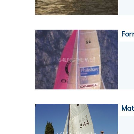
For
Mat