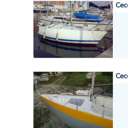
Cec
Cec