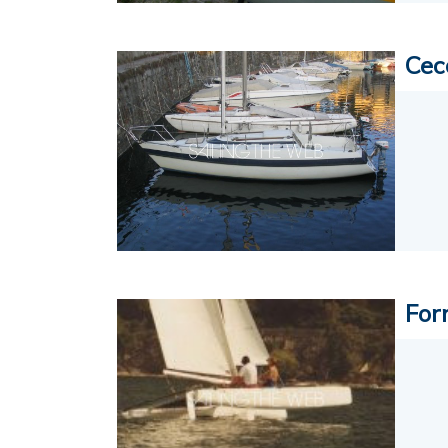
Cec
For