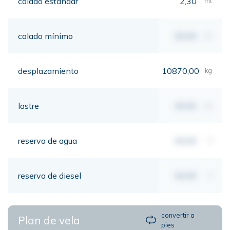
calado estándar
2,30
mt
calado mínimo
00,00
mt
desplazamiento
10870,00
kg
lastre
00,00
kg
reserva de agua
00,00
lt
reserva de diesel
00,00
lt
convertir a
Plan de vela
pies