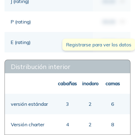
J (rating)
00,00
mt
P (rating)
00,00
mt
E (rating)
00,00
mt
Registrarse para ver los datos
Distribución interior
cabañas
inodoro
camas
versión estándar
3
2
6
Versión charter
4
2
8