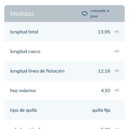
convertir a
Medidas
pies
longitud total
13,95
mt
longitud casco
mt
longitud línea de flotación
12,16
mt
haz máximo
4,30
mt
tipo de quilla
quilla fija