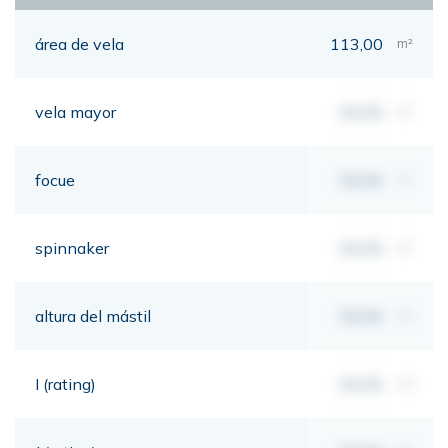
área de vela
113,00
m²
vela mayor
00,00
m²
focue
00,00
m²
spinnaker
00,00
m²
altura del mástil
00,00
mt
I (rating)
00,00
mt